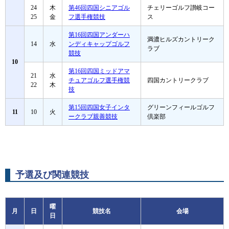
24
木
第46回四国シニアゴル
チェリーゴルフ讃岐コー
25
金
フ選手権競技
ス
第16回四国アンダーハ
満濃ヒルズカントリーク
14
水
ンディキャップゴルフ
ラブ
競技
10
第16回四国ミッドアマ
21
水
チュアゴルフ選手権競
四国カントリークラブ
22
木
技
第15回四国女子インタ
グリーンフィールゴルフ
11
10
火
ークラブ親善競技
倶楽部
予選及び関連競技
曜
月
日
競技名
会場
日