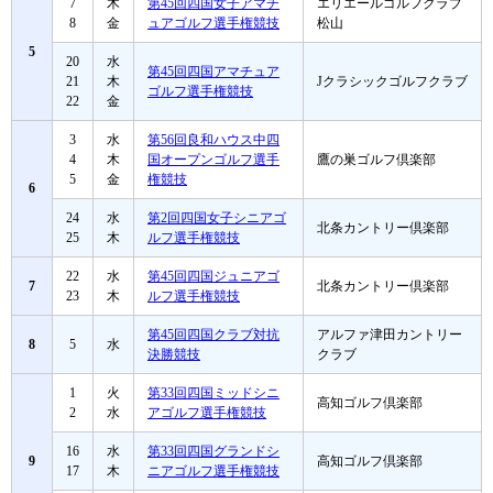
7
木
第45回四国女子アマチ
エリエールゴルフクラブ
8
金
ュアゴルフ選手権競技
松山
5
20
水
第45回四国アマチュア
21
木
Jクラシックゴルフクラブ
ゴルフ選手権競技
22
金
3
水
第56回良和ハウス中四
4
木
国オープンゴルフ選手
鷹の巣ゴルフ倶楽部
5
金
権競技
6
24
水
第2回四国女子シニアゴ
北条カントリー倶楽部
25
木
ルフ選手権競技
22
水
第45回四国ジュニアゴ
7
北条カントリー倶楽部
23
木
ルフ選手権競技
第45回四国クラブ対抗
アルファ津田カントリー
8
5
水
決勝競技
クラブ
1
火
第33回四国ミッドシニ
高知ゴルフ倶楽部
2
水
アゴルフ選手権競技
16
水
第33回四国グランドシ
9
高知ゴルフ倶楽部
17
木
ニアゴルフ選手権競技