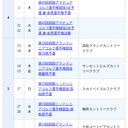
第45回四国アマチュア
2
木
ゴルフ選手権競技1次予
選 兼 各県選手権予選
4
第45回四国アマチュア
21
火
ゴルフ選手権競技2次予
22
水
選 兼 各県選手権決勝
第33回四国グランドシ
13
水
高松グランドカントリー
ニアゴルフ選手権競技
14
木
クラブ
香川県予選
第33回四国グランドシ
14
木
サンセットヒルズカント
ニアゴルフ選手権競技
15
金
リークラブ
愛媛県予選
第33回四国ミッドシニ
5
17
日
アゴルフ選手権競技 高
スカイベイゴルフクラブ
知県予選
第33回四国ミッドシニ
27
水
アゴルフ選手権競技 徳
御所カントリークラブ
28
木
島県予選
第33回四国グランドシ
土佐ユートピアカントリ