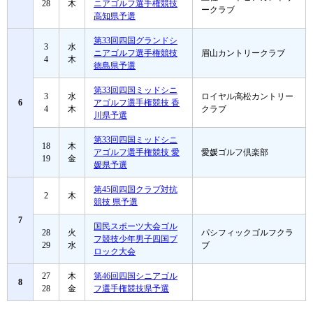
28
木
ニアゴルフ選手権競技
ークラブ
高知県予選
第33回四国グランドシ
3
水
ニアゴルフ選手権競技
眉山カントリークラブ
4
木
徳島県予選
第33回四国ミッドシニ
3
水
ロイヤル高松カントリー
6
アゴルフ選手権競技 香
4
木
クラブ
川県予選
第33回四国ミッドシニ
18
木
アゴルフ選手権競技 愛
愛媛ゴルフ倶楽部
19
金
媛県予選
第45回四国クラブ対抗
2
木
競技 県予選
7
国民スポーツ大会ゴル
28
火
パシフィックゴルフクラ
フ競技少年男子四国ブ
29
水
ブ
ロック大会
27
木
第46回四国シニアゴル
8
28
金
フ選手権競技県予選