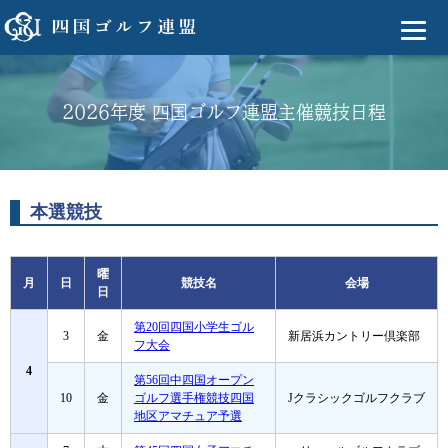
2026年度 四国ゴルフ連盟主催競技日程
本選競技
曜
月
日
競技名
会場
日
第20回四国小学生ゴル
3
金
新居浜カントリー倶楽部
フ大会
4
第56回中四国オープン
10
金
ゴルフ選手権競技四国
Jクラシックゴルフクラブ
地区アマチュア予選