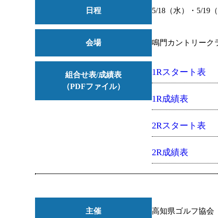
日程
5/18（水）・5/19
会場
鳴門カントリーク
1Rスタート表
組合せ表/成績表
（PDFファイル）
1R成績表
2Rスタート表
2R成績表
主催
高知県ゴルフ協会