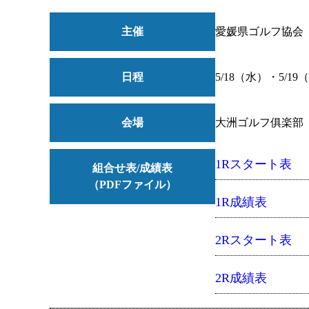
主催
愛媛県ゴルフ協会
日程
5/18（水）・5/19
会場
大洲ゴルフ俱楽部
1Rスタート表
組合せ表/成績表
（PDFファイル）
1R成績表
2Rスタート表
2R成績表