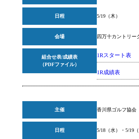
日程
5/19（木）
会場
四万十カントリー
1Rスタート表
組合せ表/成績表
（PDFファイル）
1R成績表
主催
香川県ゴルフ協会
日程
5/18（水）・5/19